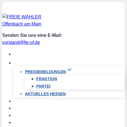
Zum
Inhalt
springen
Senden Sie uns eine E-Mail:
vorstand@fw-of.de
START
AKTUELL
PRESSEMELDUNGEN
FRAKTION
PARTEI
AKTUELLES HESSEN
ÜBER UNS
TERMINE
PROGRAMM
SPENDEN