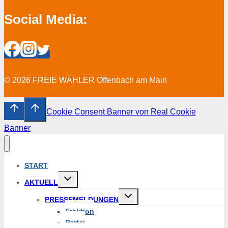
Social Media:
© 2026 FREIE WÄHLER Offenbach am Main
Cookie Consent Banner von Real Cookie
Banner
START
Untermenü
AKTUELL
erweitern
Untermenü
PRESSEMELDUNGEN
erweitern
Fraktion
Partei