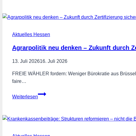
für
die
FREIE
WÄHLER
Aktuelles Hessen
Poppenhausen
–
Agrarpolitik neu denken – Zukunft durch Ze
Landesvorsitzender
Engin
13. Juli 2026
16. Juli 2026
Eroglu
FREIE WÄHLER fordern: Weniger Bürokratie aus Brüssel Me
besucht
faire…
Hessens
erfolgreichsten
Agrarpolitik
Weiterlesen
Ortsverband
neu
denken
–
Zukunft
durch