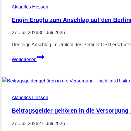
vor
Aktuelles Hessen
dem
Aus
Engin Eroglu zum Anschlag auf den Berli
bewahren!
27. Juli 2026
30. Juli 2026
Der feige Anschlag im Umfeld des Berliner CSD erschütt
Engin
Weiterlesen
Eroglu
zum
Anschlag
auf
den
Aktuelles Hessen
Berliner
CSD
Beitragsgelder gehören in die Versorgung –
27. Juli 2026
27. Juli 2026