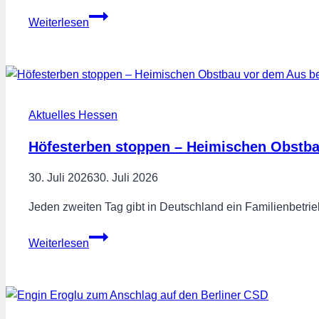
Anerkennung
Weiterlesen
fürs
Ehrenamt,
statt
Steuerbescheide!
Aktuelles Hessen
Höfesterben stoppen – Heimischen Obstb
30. Juli 2026
30. Juli 2026
Jeden zweiten Tag gibt in Deutschland ein Familienbetr
Höfesterben
Weiterlesen
stoppen
–
Heimischen
Obstbau