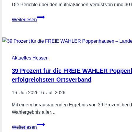
Die Berichte über den mutmaßlichen Verlust von rund 30 
Beitragsgelder
Weiterlesen
gehören
in
die
Versorgung
–
Aktuelles Hessen
nicht
ins
39 Prozent für die FREIE WÄHLER Poppenh
Risiko
erfolgreichsten Ortsverband
16. Juli 2026
16. Juli 2026
Mit einem herausragenden Ergebnis von 39 Prozent b
Wahlergebnis aller…
39
Weiterlesen
Prozent