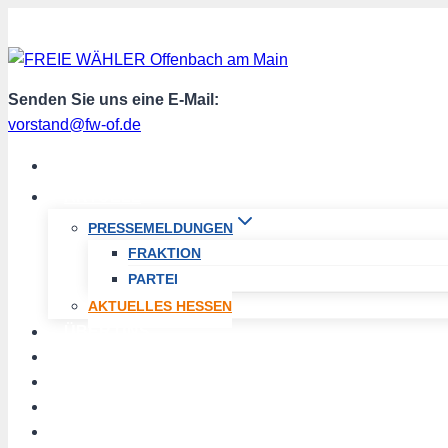
Zum
Inhalt
springen
Senden Sie uns eine E-Mail:
vorstand@fw-of.de
START
AKTUELL
PRESSEMELDUNGEN
FRAKTION
PARTEI
AKTUELLES HESSEN
ÜBER UNS
TERMINE
PROGRAMM
SPENDEN
MITGLIED WERDEN