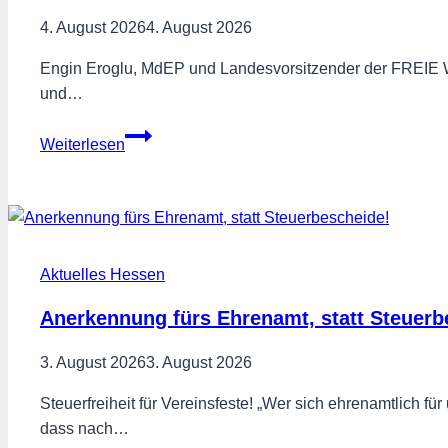
4. August 2026
4. August 2026
Engin Eroglu, MdEP und Landesvorsitzender der FREIE 
und…
Grundsteuer
Weiterlesen
darf
nicht
zum
Rettungsanker
für
Aktuelles Hessen
kaputte
Kommunalfinanzen
Anerkennung fürs Ehrenamt, statt Steuerb
werden
3. August 2026
3. August 2026
Steuerfreiheit für Vereinsfeste! „Wer sich ehrenamtlich fü
dass nach…