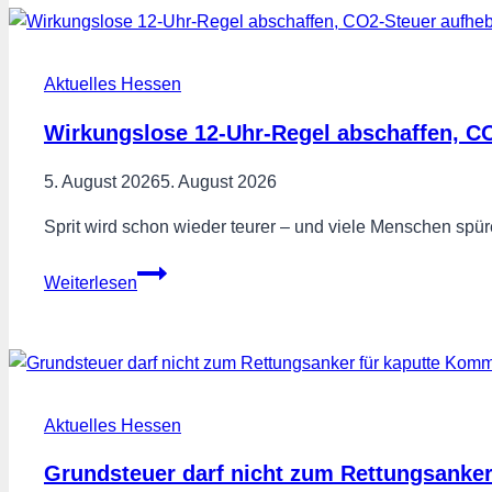
in
Kassel:
Gemeinsam
Aktuelles Hessen
für
mehr
Wirkungslose 12-Uhr-Regel abschaffen, C
Teilhabe,
Selbstbestimmung
5. August 2026
5. August 2026
und
Sprit wird schon wieder teurer – und viele Menschen spü
Sichtbarkeit
Wirkungslose
Weiterlesen
12-
Uhr-
Regel
abschaffen,
CO2-
Aktuelles Hessen
Steuer
aufheben!
Grundsteuer darf nicht zum Rettungsanke