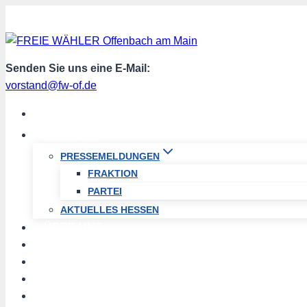
Zum
Inhalt
springen
Senden Sie uns eine E-Mail:
vorstand@fw-of.de
START
AKTUELL
PRESSEMELDUNGEN
FRAKTION
PARTEI
AKTUELLES HESSEN
ÜBER UNS
TERMINE
PROGRAMM
SPENDEN
MITGLIED WERDEN