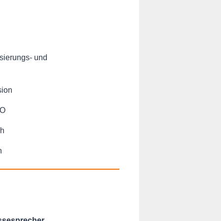
isierungs- und
sion
EO
ch
h
essesprecher