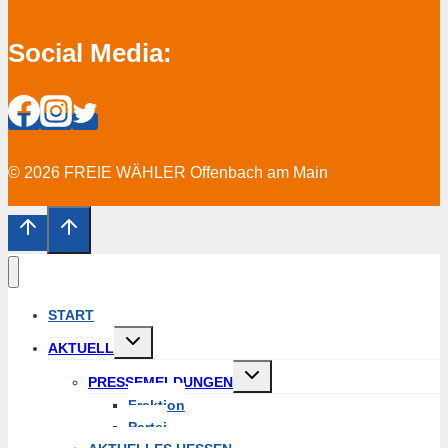
Social Media:
© 2026 FREIE WÄHLER Offenbach am Main
START
Untermenü
AKTUELL
erweitern
Untermenü
PRESSEMELDUNGEN
erweitern
Fraktion
Partei