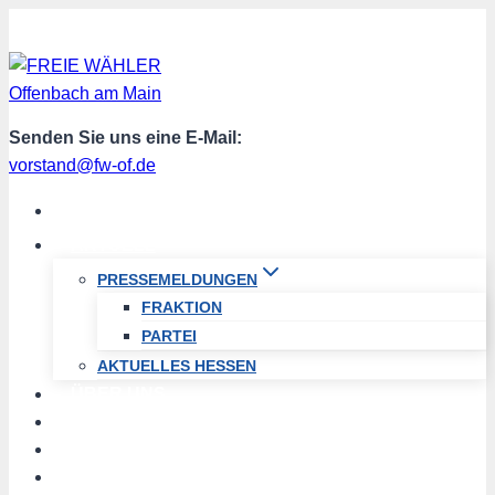
Zum
Inhalt
springen
Senden Sie uns eine E-Mail:
vorstand@fw-of.de
START
AKTUELL
PRESSEMELDUNGEN
FRAKTION
PARTEI
AKTUELLES HESSEN
ÜBER UNS
TERMINE
PROGRAMM
SPENDEN