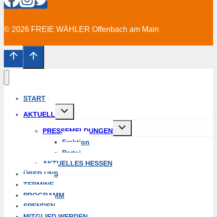
© 2026 FREIE WÄHLER Offenbach am Main
START
Untermenü
AKTUELL
erweitern
Untermenü
PRESSEMELDUNGEN
erweitern
Fraktion
Partei
AKTUELLES HESSEN
ÜBER UNS
TERMINE
PROGRAMM
SPENDEN
MITGLIED WERDEN