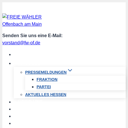
Zum
Inhalt
springen
Senden Sie uns eine E-Mail:
vorstand@fw-of.de
START
AKTUELL
PRESSEMELDUNGEN
FRAKTION
PARTEI
AKTUELLES HESSEN
ÜBER UNS
TERMINE
PROGRAMM
SPENDEN