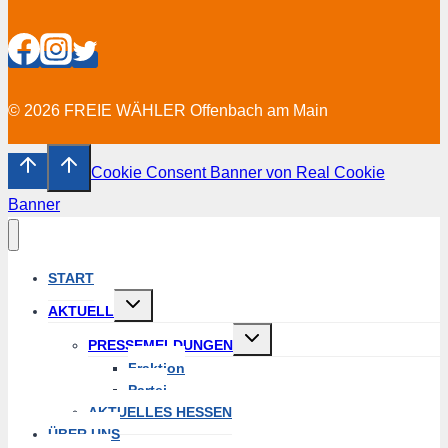
© 2026 FREIE WÄHLER Offenbach am Main
Cookie Consent Banner von Real Cookie
Banner
START
Untermenü
AKTUELL
erweitern
Untermenü
PRESSEMELDUNGEN
erweitern
Fraktion
Partei
AKTUELLES HESSEN
ÜBER UNS