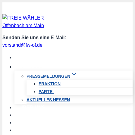
Zum
Inhalt
springen
Senden Sie uns eine E-Mail:
vorstand@fw-of.de
START
AKTUELL
PRESSEMELDUNGEN
FRAKTION
PARTEI
AKTUELLES HESSEN
ÜBER UNS
TERMINE
PROGRAMM
SPENDEN