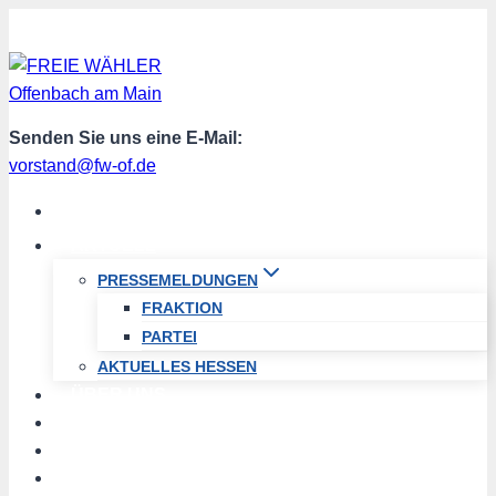
Zum
Inhalt
springen
Senden Sie uns eine E-Mail:
vorstand@fw-of.de
START
AKTUELL
PRESSEMELDUNGEN
FRAKTION
PARTEI
AKTUELLES HESSEN
ÜBER UNS
TERMINE
PROGRAMM
SPENDEN