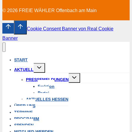
© 2026 FREIE WÄHLER Offenbach am Main
Cookie Consent Banner von Real Cookie
Banner
START
Untermenü
AKTUELL
erweitern
Untermenü
PRESSEMELDUNGEN
erweitern
Fraktion
Partei
AKTUELLES HESSEN
ÜBER UNS
TERMINE
PROGRAMM
SPENDEN
MITGLIED WERDEN