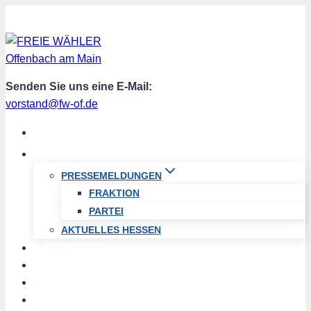
Zum
Inhalt
springen
Senden Sie uns eine E-Mail:
vorstand@fw-of.de
START
AKTUELL
PRESSEMELDUNGEN
FRAKTION
PARTEI
AKTUELLES HESSEN
ÜBER UNS
TERMINE
PROGRAMM
SPENDEN