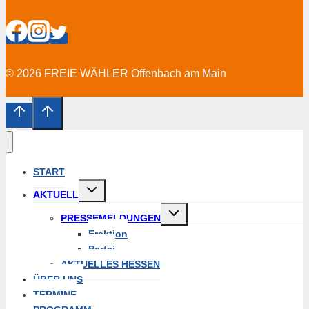
© 2026 FREIE WÄHLER Offenbach am Main
START
Untermenü
AKTUELL
erweitern
Untermenü
PRESSEMELDUNGEN
erweitern
Fraktion
Partei
AKTUELLES HESSEN
ÜBER UNS
TERMINE