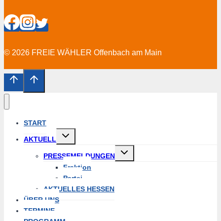
© 2026 FREIE WÄHLER Offenbach am Main
START
Untermenü
AKTUELL
erweitern
Untermenü
PRESSEMELDUNGEN
erweitern
Fraktion
Partei
AKTUELLES HESSEN
ÜBER UNS
TERMINE