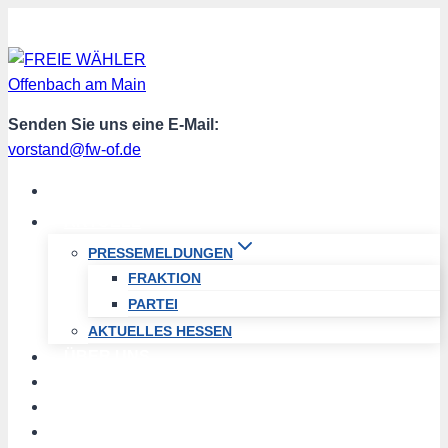
Zum
Inhalt
springen
Senden Sie uns eine E-Mail:
vorstand@fw-of.de
START
AKTUELL
PRESSEMELDUNGEN
FRAKTION
PARTEI
AKTUELLES HESSEN
ÜBER UNS
TERMINE
PROGRAMM
SPENDEN