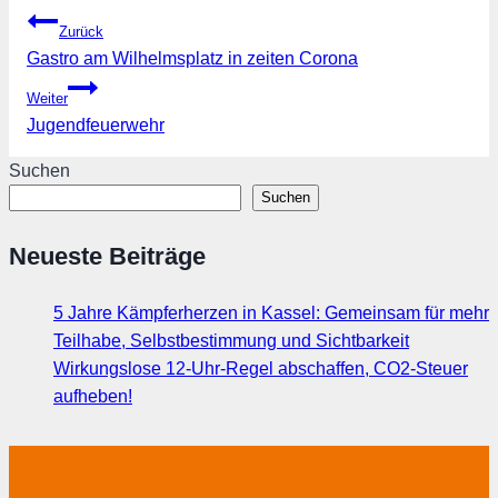
Beitragsnavigation
Zurück
Gastro am Wilhelmsplatz in zeiten Corona
Weiter
Jugendfeuerwehr
Suchen
Suchen
Neueste Beiträge
5 Jahre Kämpferherzen in Kassel: Gemeinsam für mehr
Teilhabe, Selbstbestimmung und Sichtbarkeit
Wirkungslose 12-Uhr-Regel abschaffen, CO2-Steuer
aufheben!