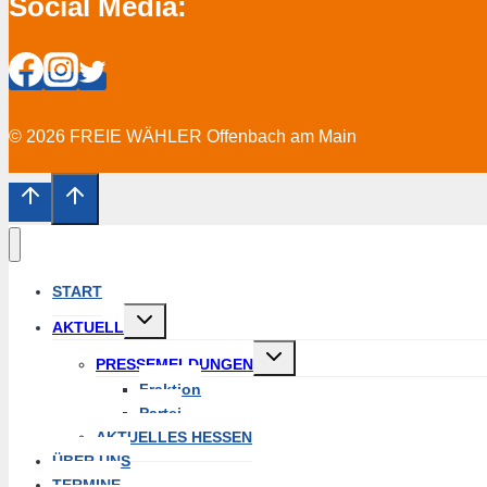
Social Media:
© 2026 FREIE WÄHLER Offenbach am Main
START
Untermenü
AKTUELL
erweitern
Untermenü
PRESSEMELDUNGEN
erweitern
Fraktion
Partei
AKTUELLES HESSEN
ÜBER UNS
TERMINE