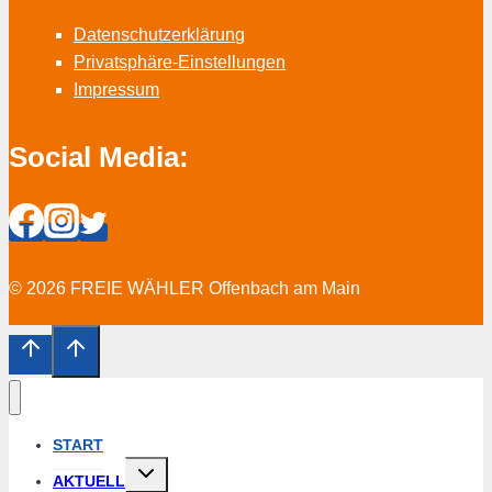
Datenschutzerklärung
Privatsphäre-Einstellungen
Impressum
Social Media:
© 2026 FREIE WÄHLER Offenbach am Main
START
Untermenü
AKTUELL
erweitern