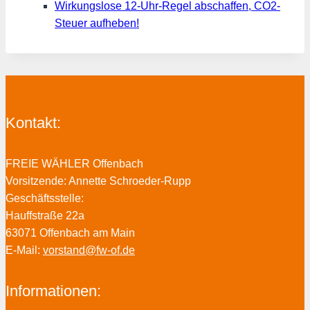
Wirkungslose 12-Uhr-Regel abschaffen, CO2-
Steuer aufheben!
Kontakt:
FREIE WÄHLER Offenbach
Vorsitzende: Annette Schroeder-Rupp
Geschäftsstelle:
Hauffstraße 22a
63071 Offenbach am Main
E-Mail:
vorstand@fw-of.de
Informationen: