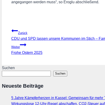
angegangen werden muss“, so Eroglu abschließend.
Beitragsnavigation
Zurück
CDU und SPD lassen unsere Kommunen im Stich – Famil
Weiter
Frohe Ostern 2025
Suchen
Suchen
Neueste Beiträge
5 Jahre Kämpferherzen in Kassel: Gemeinsam für mehr T
Wirkungslose 12-Uhr-Regel abschaffen, CO2-Steuer au