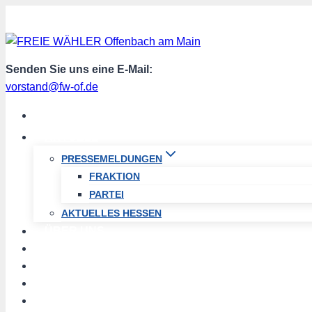
Zum
Inhalt
springen
Senden Sie uns eine E-Mail:
vorstand@fw-of.de
START
AKTUELL
PRESSEMELDUNGEN
FRAKTION
PARTEI
AKTUELLES HESSEN
ÜBER UNS
TERMINE
PROGRAMM
SPENDEN
MITGLIED WERDEN