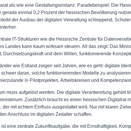
arat als wie eine Gestaltungsinstanz. Paradebeispiel: Die Hes
gerade einmal 0,2 Prozent der hessischen Bevölkerung nutzen. 
g bleibt der Ausbau der digitalen Verwaltung schleppend, Schulen
nterher.
trale IT-Strukturen wie die Hessische Zentrale für Datenverarbe
 des Landes kann kaum wirksam steuern. All das zeigt: Das Minis
n Mut, Durchsetzungskraft und dem Willen, funktionierende Konz
er wie Estland zeigen seit Jahren, wie es geht: digitale Identi
o schwer daran, solche funktionierenden Modelle zu analysiere
ierzulande in Pilotprojekten, Arbeitskreisen und Kompetenzwirr
 muss aufgelöst werden. Die digitale Verantwortung gehört kl
inisterium. Zusätzlich braucht es einen hessischen Digitalrat mi
der mit echtem Einfluss ausgestattet wird. Nur mit klaren Ziel
 Anschluss im digitalen Zeitalter schaffen.
ie ist eine zentrale Zukunftsaufgabe, die mit Ernsthaftigkeit, 