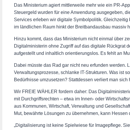
Das Ministerium agiert mittlerweile mehr wie ein PR-App
Steuergeld wurden für eine Anwendung ausgegeben, die 
Services erleben wir digitale Symbolpolitik. Gleichzeiti
im ländlichen Raum hinkt der Breitbandausbau massiv hi
Hinzu kommt, dass das Ministerium nicht einmal über zen
Digitalministerin ohne Zugriff auf das digitale Rückgrat
aufgestellt und inhaltlich orientierungslos. Es fehlt a
Dabei müsste das Rad gar nicht neu erfunden werden. Länd
Verwaltungsprozesse, schlanke IT-Strukturen. Was ist s
Bedürfnisse umzusetzen? Stattdessen verliert man sich h
Wir FREIE WÄHLER fordern daher: Das Digitalministerium
mit Durchgriffsrechten – etwa im Innen- oder Wirtschaftsm
aus Kommunen, Wirtschaft, Verwaltung und Gesellschaft, 
Mut, bewährte Lösungen zu übernehmen, kann Hessen den
„Digitalisierung ist keine Spielwiese für Imagepflege. S