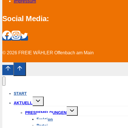
Impressum
Social Media:
© 2026 FREIE WÄHLER Offenbach am Main
START
Untermenü
AKTUELL
erweitern
Untermenü
PRESSEMELDUNGEN
erweitern
Fraktion
Partei