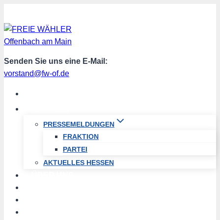
Zum
Inhalt
springen
Senden Sie uns eine E-Mail:
vorstand@fw-of.de
START
AKTUELL
PRESSEMELDUNGEN
FRAKTION
PARTEI
AKTUELLES HESSEN
ÜBER UNS
TERMINE
PROGRAMM
SPENDEN