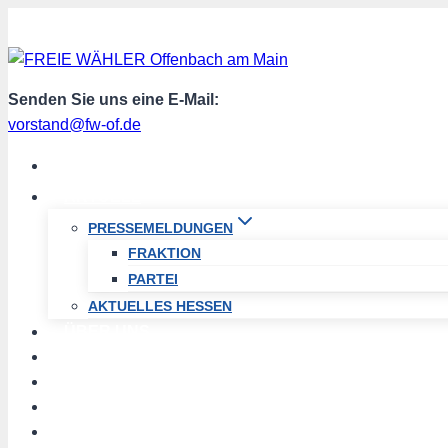
Zum
Inhalt
springen
Senden Sie uns eine E-Mail:
vorstand@fw-of.de
START
AKTUELL
PRESSEMELDUNGEN
FRAKTION
PARTEI
AKTUELLES HESSEN
ÜBER UNS
TERMINE
PROGRAMM
SPENDEN
MITGLIED WERDEN