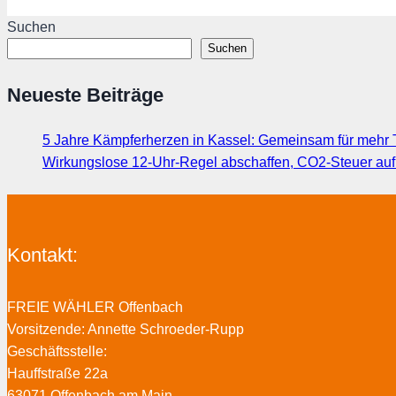
Suchen
Suchen
Neueste Beiträge
5 Jahre Kämpferherzen in Kassel: Gemeinsam für mehr T
Wirkungslose 12-Uhr-Regel abschaffen, CO2-Steuer au
Kontakt:
FREIE WÄHLER Offenbach
Vorsitzende: Annette Schroeder-Rupp
Geschäftsstelle:
Hauffstraße 22a
63071 Offenbach am Main