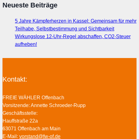
Neueste Beiträge
5 Jahre Kämpferherzen in Kassel: Gemeinsam für mehr
Teilhabe, Selbstbestimmung und Sichtbarkeit
Wirkungslose 12-Uhr-Regel abschaffen, CO2-Steuer
aufheben!
Kontakt:
FREIE WÄHLER Offenbach
Vorsitzende: Annette Schroeder-Rupp
Geschäftsstelle:
Hauffstraße 22a
63071 Offenbach am Main
E-Mail:
vorstand@fw-of.de