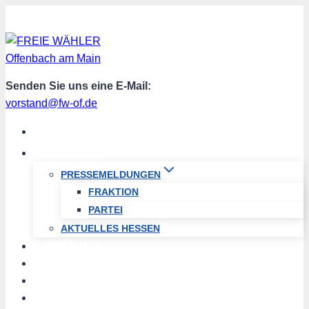
Zum
Inhalt
springen
Senden Sie uns eine E-Mail:
vorstand@fw-of.de
START
AKTUELL
PRESSEMELDUNGEN
FRAKTION
PARTEI
AKTUELLES HESSEN
ÜBER UNS
TERMINE
PROGRAMM
SPENDEN