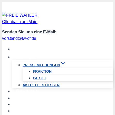
Zum
Inhalt
springen
Senden Sie uns eine E-Mail:
vorstand@fw-of.de
START
AKTUELL
PRESSEMELDUNGEN
FRAKTION
PARTEI
AKTUELLES HESSEN
ÜBER UNS
TERMINE
PROGRAMM
SPENDEN