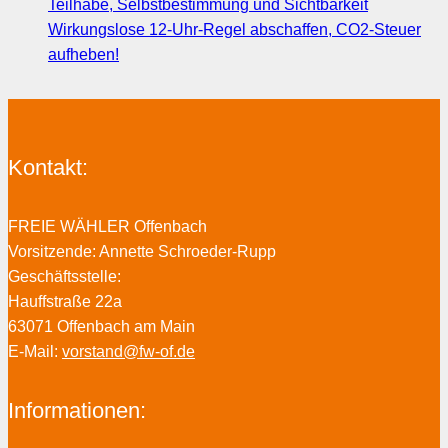
Teilhabe, Selbstbestimmung und Sichtbarkeit
Wirkungslose 12-Uhr-Regel abschaffen, CO2-Steuer
aufheben!
Kontakt:
FREIE WÄHLER Offenbach
Vorsitzende: Annette Schroeder-Rupp
Geschäftsstelle:
Hauffstraße 22a
63071 Offenbach am Main
E-Mail:
vorstand@fw-of.de
Informationen: