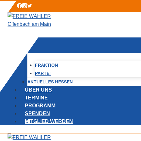
Zum
Inhalt
springen
Senden Sie uns eine E-
vorstand@fw-of.de
FRAKTION
PARTEI
AKTUELLES HESSEN
ÜBER UNS
TERMINE
PROGRAMM
SPENDEN
MITGLIED WERDEN