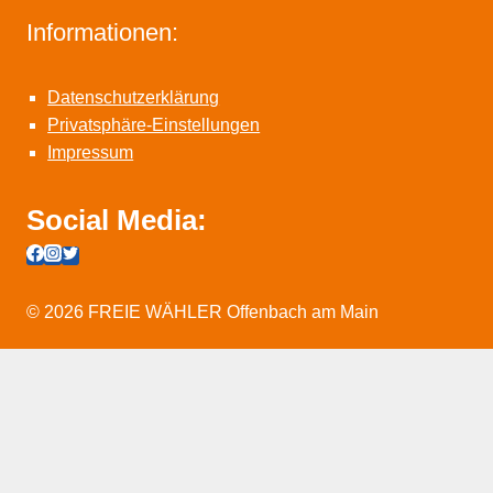
Informationen:
Datenschutzerklärung
Privatsphäre-Einstellungen
Impressum
Social Media:
© 2026 FREIE WÄHLER Offenbach am Main
START
Untermenü
AKTUELL
erweitern
Untermenü
PRESSEMELDUNGEN
erweitern