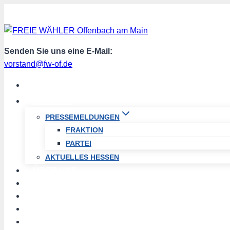
Zum
Inhalt
springen
Senden Sie uns eine E-Mail:
vorstand@fw-of.de
START
AKTUELL
PRESSEMELDUNGEN
FRAKTION
PARTEI
AKTUELLES HESSEN
ÜBER UNS
TERMINE
PROGRAMM
SPENDEN
MITGLIED WERDEN