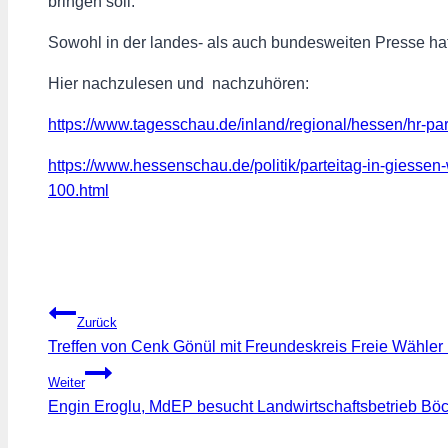
bringen soll.
Sowohl in der landes- als auch bundesweiten Presse ha
Hier nachzulesen und nachzuhören:
https://www.tagesschau.de/inland/regional/hessen/hr-par
https://www.hessenschau.de/politik/parteitag-in-giessen
100.html
Beitragsnavigation
Zurück
Treffen von Cenk Gönül mit Freundeskreis Freie Wähler
Weiter
Engin Eroglu, MdEP besucht Landwirtschaftsbetrieb Bö