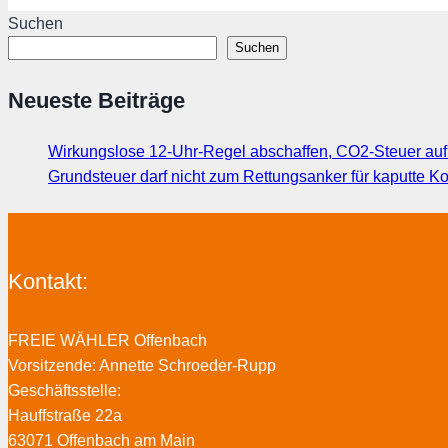
Suchen
Suchen
Neueste Beiträge
Wirkungslose 12-Uhr-Regel abschaffen, CO2-Steuer au
Grundsteuer darf nicht zum Rettungsanker für kaputte
Kontakt:
FREIE WÄHLER Offenbach
Vorsitzende: Annette Schroeder-Rupp
Geschäftsstelle:
Hauffstraße 22a
63071 Offenbach am Main