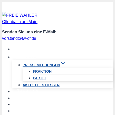
Zum
Inhalt
springen
Senden Sie uns eine E-Mail:
vorstand@fw-of.de
START
AKTUELL
PRESSEMELDUNGEN
FRAKTION
PARTEI
AKTUELLES HESSEN
ÜBER UNS
TERMINE
PROGRAMM
SPENDEN