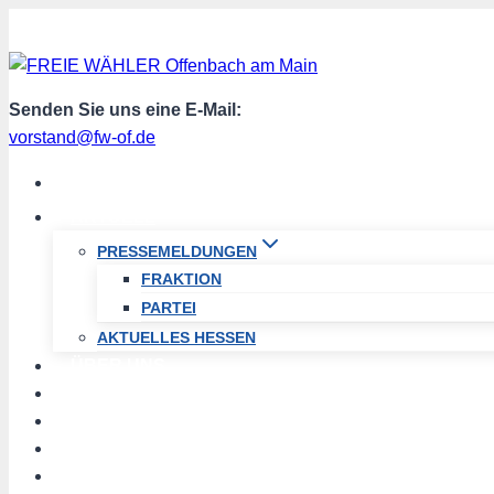
Zum
Inhalt
springen
Senden Sie uns eine E-Mail:
vorstand@fw-of.de
START
AKTUELL
PRESSEMELDUNGEN
FRAKTION
PARTEI
AKTUELLES HESSEN
ÜBER UNS
TERMINE
PROGRAMM
SPENDEN
MITGLIED WERDEN