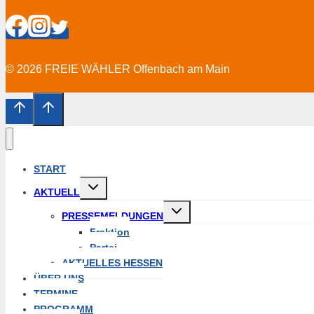
© 2026 FREIE WÄHLER Offenbach am Main
START
Untermenü
AKTUELL
erweitern
Untermenü
PRESSEMELDUNGEN
erweitern
Fraktion
Partei
AKTUELLES HESSEN
ÜBER UNS
TERMINE
PROGRAMM