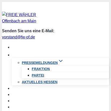
Zum
Inhalt
springen
Senden Sie uns eine E-Mail:
vorstand@fw-of.de
START
AKTUELL
PRESSEMELDUNGEN
FRAKTION
PARTEI
AKTUELLES HESSEN
ÜBER UNS
TERMINE
PROGRAMM
SPENDEN