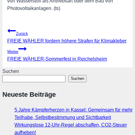
von Wasserstoff als Antriebsart oder dem Bau von
Photovoltaikanlagen. (ts)
Beitragsnavigation
Zurück
FREIE WÄHLER fordern höhere Strafen für Klimakleber
Weiter
FREIE WÄHLER-Sommerfest in Reichelsheim
Suchen
Suchen
Neueste Beiträge
5 Jahre Kämpferherzen in Kassel: Gemeinsam für mehr
Teilhabe, Selbstbestimmung und Sichtbarkeit
Wirkungslose 12-Uhr-Regel abschaffen, CO2-Steuer
aufheben!