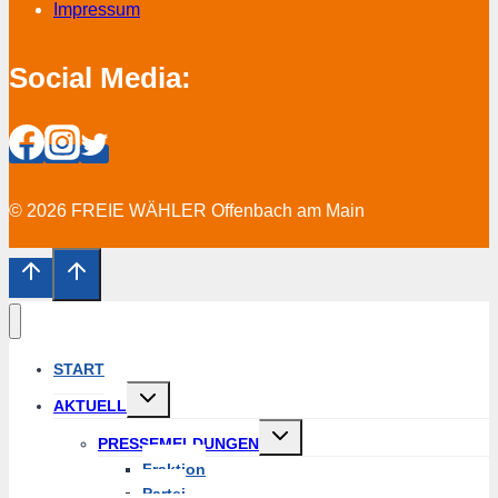
Impressum
Social Media:
© 2026 FREIE WÄHLER Offenbach am Main
START
Untermenü
AKTUELL
erweitern
Untermenü
PRESSEMELDUNGEN
erweitern
Fraktion
Partei