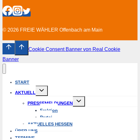
© 2026 FREIE WÄHLER Offenbach am Main
Cookie Consent Banner von Real Cookie
Banner
START
Untermenü
AKTUELL
erweitern
Untermenü
PRESSEMELDUNGEN
erweitern
Fraktion
Partei
AKTUELLES HESSEN
ÜBER UNS
TERMINE