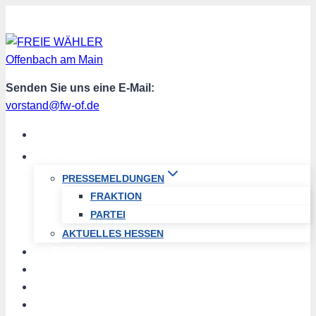
Zum
Inhalt
springen
Senden Sie uns eine E-Mail:
vorstand@fw-of.de
START
AKTUELL
PRESSEMELDUNGEN
FRAKTION
PARTEI
AKTUELLES HESSEN
ÜBER UNS
TERMINE
PROGRAMM
SPENDEN