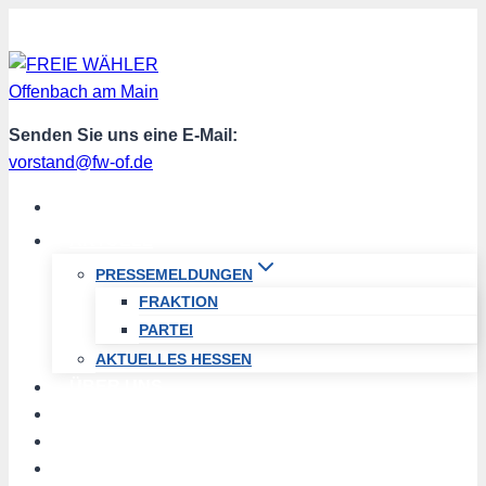
Zum
Inhalt
springen
Senden Sie uns eine E-Mail:
vorstand@fw-of.de
START
AKTUELL
PRESSEMELDUNGEN
FRAKTION
PARTEI
AKTUELLES HESSEN
ÜBER UNS
TERMINE
PROGRAMM
SPENDEN