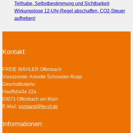
Teilhabe, Selbstbestimmung und Sichtbarkeit
Wirkungslose 12-Uhr-Regel abschaffen, CO2-Steuer
aufheben!
Kontakt:
FREIE WÄHLER Offenbach
Vorsitzende: Annette Schroeder-Rupp
Geschäftsstelle:
Hauffstraße 22a
63071 Offenbach am Main
E-Mail:
vorstand@fw-of.de
Informationen: