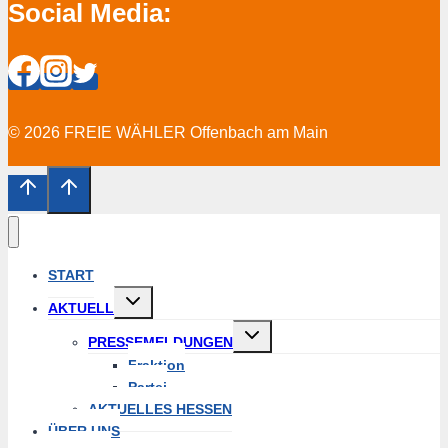
Social Media:
© 2026 FREIE WÄHLER Offenbach am Main
START
Untermenü
AKTUELL
erweitern
Untermenü
PRESSEMELDUNGEN
erweitern
Fraktion
Partei
AKTUELLES HESSEN
ÜBER UNS