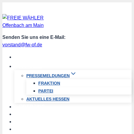
Zum
Inhalt
springen
Senden Sie uns eine E-Mail:
vorstand@fw-of.de
START
AKTUELL
PRESSEMELDUNGEN
FRAKTION
PARTEI
AKTUELLES HESSEN
ÜBER UNS
TERMINE
PROGRAMM
SPENDEN