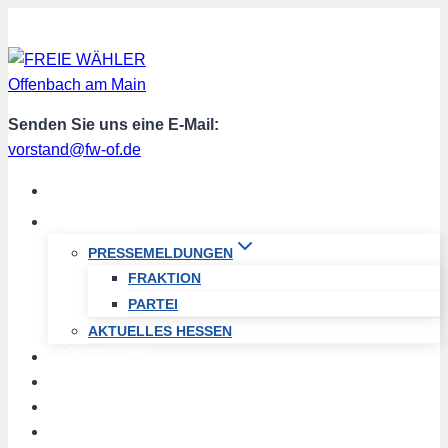
Zum
Inhalt
springen
Senden Sie uns eine E-Mail:
vorstand@fw-of.de
START
AKTUELL
PRESSEMELDUNGEN
FRAKTION
PARTEI
AKTUELLES HESSEN
ÜBER UNS
TERMINE
PROGRAMM
SPENDEN