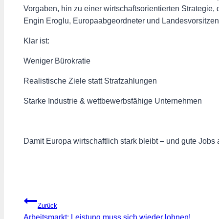
Vorgaben, hin zu einer wirtschaftsorientierten Strategie, d
Engin Eroglu, Europaabgeordneter und Landesvorsit
Klar ist:
Weniger Bürokratie
Realistische Ziele statt Strafzahlungen
Starke Industrie & wettbewerbsfähige Unternehmen
Damit Europa wirtschaftlich stark bleibt – und gute Jobs 
Beitragsnavigation
Zurück
Arbeitsmarkt: Leistung muss sich wieder lohnen!