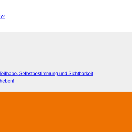
rn?
eilhabe, Selbstbestimmung und Sichtbarkeit
fheben!