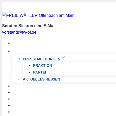
Zum
Inhalt
springen
Senden Sie uns eine E-Mail:
vorstand@fw-of.de
START
AKTUELL
PRESSEMELDUNGEN
FRAKTION
PARTEI
AKTUELLES HESSEN
ÜBER UNS
TERMINE
PROGRAMM
SPENDEN
MITGLIED WERDEN