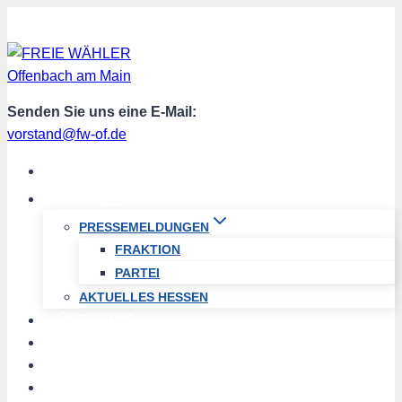
Zum
Inhalt
springen
Senden Sie uns eine E-Mail:
vorstand@fw-of.de
START
AKTUELL
PRESSEMELDUNGEN
FRAKTION
PARTEI
AKTUELLES HESSEN
ÜBER UNS
TERMINE
PROGRAMM
SPENDEN