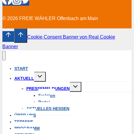
© 2026 FREIE WÄHLER Offenbach am Main
Cookie Consent Banner von Real Cookie
Banner
START
Untermenü
AKTUELL
erweitern
Untermenü
PRESSEMELDUNGEN
erweitern
Fraktion
Partei
AKTUELLES HESSEN
ÜBER UNS
TERMINE
PROGRAMM