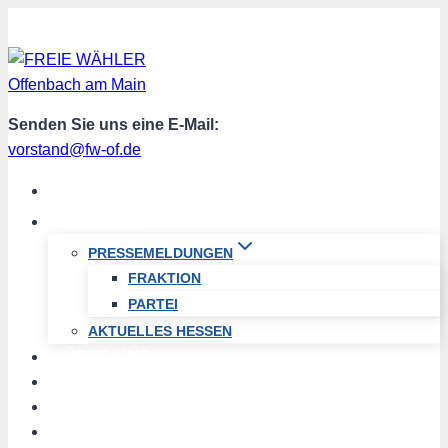
Zum
Inhalt
springen
Senden Sie uns eine E-Mail:
vorstand@fw-of.de
START
AKTUELL
PRESSEMELDUNGEN
FRAKTION
PARTEI
AKTUELLES HESSEN
ÜBER UNS
TERMINE
PROGRAMM
SPENDEN