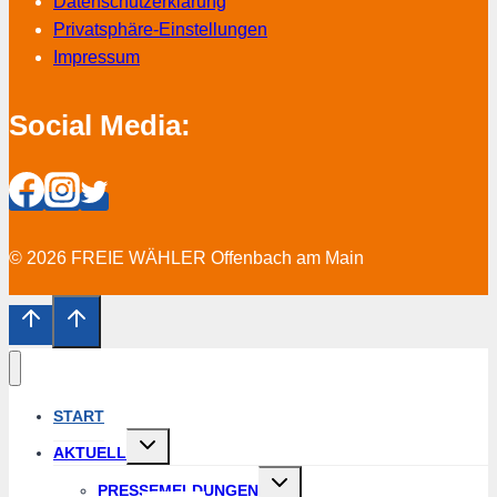
Datenschutzerklärung
Privatsphäre-Einstellungen
Impressum
Social Media:
© 2026 FREIE WÄHLER Offenbach am Main
START
Untermenü
AKTUELL
erweitern
Untermenü
PRESSEMELDUNGEN
erweitern